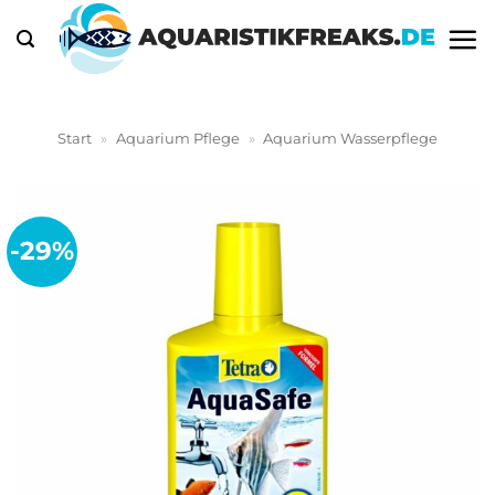
Zum
Inhalt
springen
Start
»
Aquarium Pflege
»
Aquarium Wasserpflege
-29%