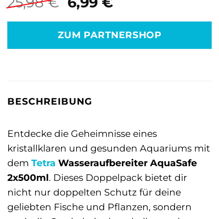
Ursprünglicher
Aktueller
25,98
€
6,99
€
Preis
Preis
war:
ist:
ZUM PARTNERSHOP
25,98 €
6,99 €.
BESCHREIBUNG
Entdecke die Geheimnisse eines
kristallklaren und gesunden Aquariums mit
dem
Tetra
Wasseraufbereiter AquaSafe
2x500ml
. Dieses Doppelpack bietet dir
nicht nur doppelten Schutz für deine
geliebten Fische und Pflanzen, sondern