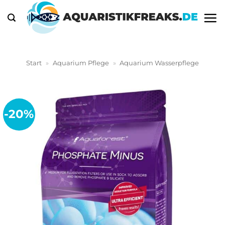
Zum
Inhalt
springen
Start
»
Aquarium Pflege
»
Aquarium Wasserpflege
-20%