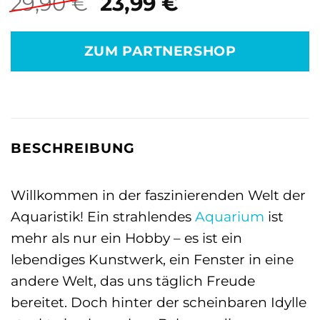
Ursprünglicher
Aktueller
29,90
€
23,99
€
Preis
Preis
war:
ist:
ZUM PARTNERSHOP
29,90 €
23,99 €.
BESCHREIBUNG
Willkommen in der faszinierenden Welt der
Aquaristik! Ein strahlendes
Aquarium
ist
mehr als nur ein Hobby – es ist ein
lebendiges Kunstwerk, ein Fenster in eine
andere Welt, das uns täglich Freude
bereitet. Doch hinter der scheinbaren Idylle