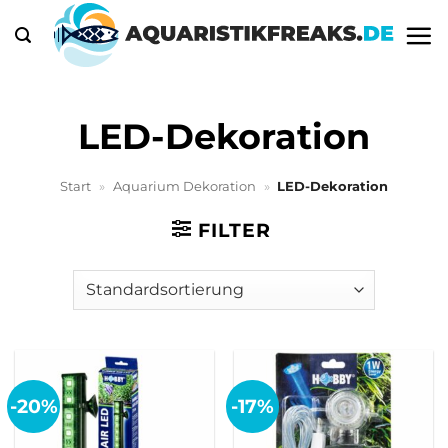
Zum
Inhalt
springen
LED-Dekoration
Start
»
Aquarium Dekoration
»
LED-Dekoration
FILTER
-20%
-17%