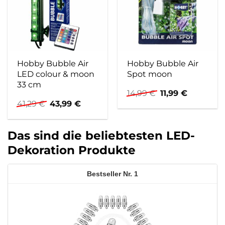
Hobby Bubble Air
Hobby Bubble Air
LED colour & moon
Spot moon
33 cm
Ursprünglicher
Aktueller
14,99
€
11,99
€
Preis
Preis
Ursprünglicher
Aktueller
41,29
€
43,99
€
war:
ist:
Preis
Preis
14,99 €
11,99 €.
war:
ist:
41,29 €
43,99 €.
Das sind die beliebtesten LED-
Dekoration Produkte
1