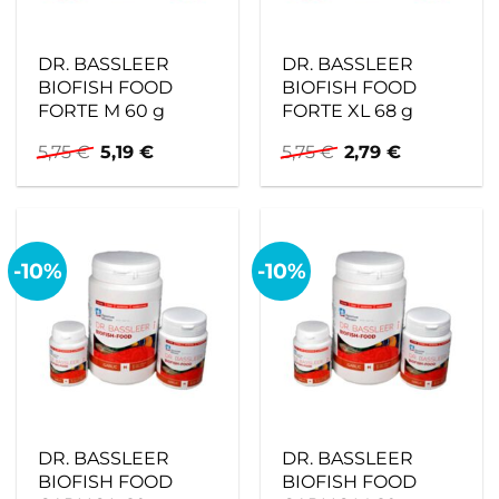
DR. BASSLEER
DR. BASSLEER
BIOFISH FOOD
BIOFISH FOOD
FORTE M 60 g
FORTE XL 68 g
Ursprünglicher
Aktueller
Ursprünglicher
Aktueller
5,75
€
5,19
€
5,75
€
2,79
€
Preis
Preis
Preis
Preis
war:
ist:
war:
ist:
5,75 €
5,19 €.
5,75 €
2,79 €.
-10%
-10%
DR. BASSLEER
DR. BASSLEER
BIOFISH FOOD
BIOFISH FOOD