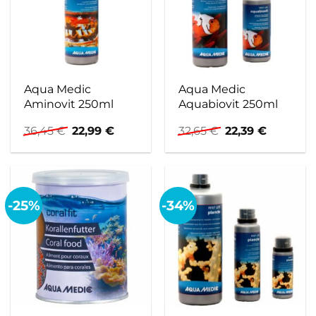
Aqua Medic
Aqua Medic
Aminovit 250ml
Aquabiovit 250ml
Ursprünglicher
Aktueller
Ursprünglicher
Aktuelle
36,45
€
22,99
€
32,65
€
22,39
€
Preis
Preis
Preis
Preis
war:
ist:
war:
ist:
36,45 €
22,99 €.
32,65 €
22,39 €.
-25%
-34%