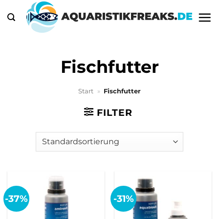
Zum
Inhalt
springen
Fischfutter
Start
»
Fischfutter
FILTER
-37%
-31%