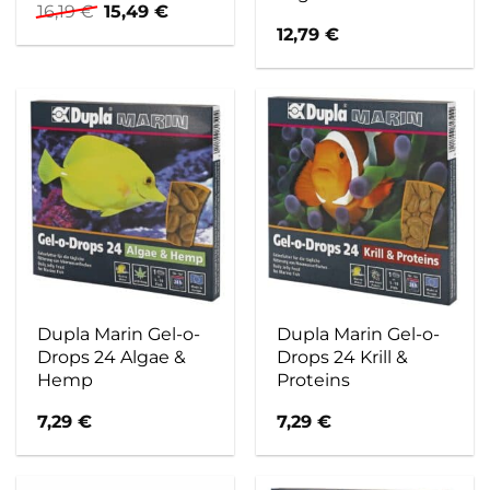
Ursprünglicher
Aktueller
16,19
€
15,49
€
Preis
Preis
12,79
€
war:
ist:
16,19 €
15,49 €.
Dupla Marin Gel-o-
Dupla Marin Gel-o-
Drops 24 Algae &
Drops 24 Krill &
Hemp
Proteins
7,29
€
7,29
€