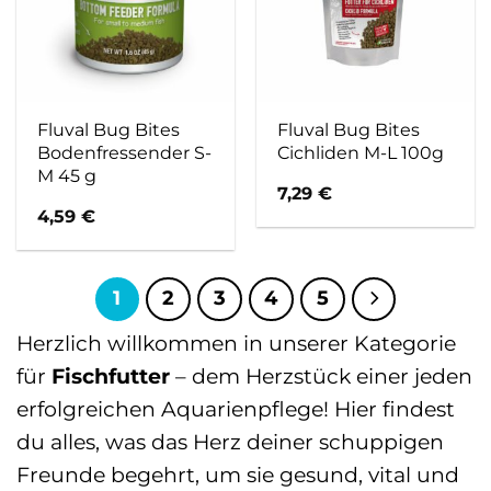
Fluval Bug Bites
Fluval Bug Bites
Bodenfressender S-
Cichliden M-L 100g
M 45 g
7,29
€
4,59
€
1
2
3
4
5
Herzlich willkommen in unserer Kategorie
für
Fischfutter
– dem Herzstück einer jeden
erfolgreichen Aquarienpflege! Hier findest
du alles, was das Herz deiner schuppigen
Freunde begehrt, um sie gesund, vital und