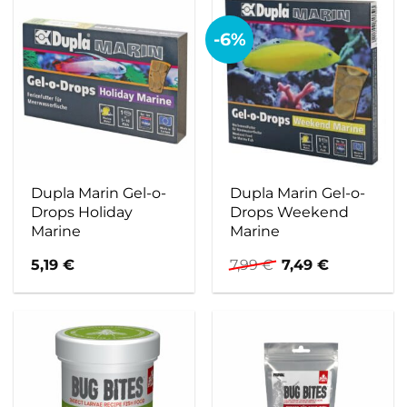
-6%
Dupla Marin Gel-o-
Dupla Marin Gel-o-
Drops Holiday
Drops Weekend
Marine
Marine
Ursprünglicher
Aktueller
5,19
€
7,99
€
7,49
€
Preis
Preis
war:
ist:
7,99 €
7,49 €.