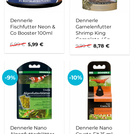
Dennerle
Dennerle
Fischfutter Neon &
Garnelenfutter
Co Booster 100ml
Shrimp King
Complete 45g
Ursprünglicher
Aktueller
6,99
€
5,99
€
Ursprünglicher
Aktueller
9,99
€
8,78
€
Preis
Preis
Preis
Preis
war:
ist:
war:
ist:
6,99 €
5,99 €.
9,99 €
8,78 €.
-9%
-10%
Dennerle Nano
Dennerle Nano