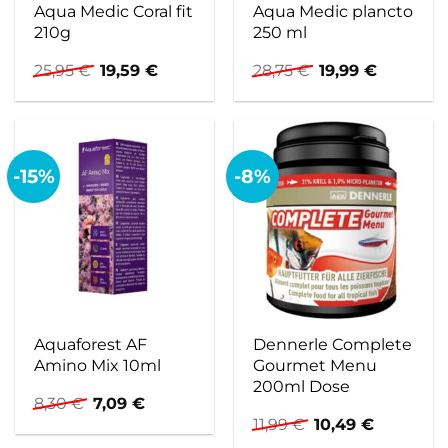
Aqua Medic Coral fit
Aqua Medic plancto
210g
250 ml
Ursprünglicher
Aktueller
Ursprünglicher
Aktuelle
25,95
€
19,59
€
28,75
€
19,99
€
Preis
Preis
Preis
Preis
war:
ist:
war:
ist:
25,95 €
19,59 €.
28,75 €
19,99 €.
-15%
-8%
Aquaforest AF
Dennerle Complete
Amino Mix 10ml
Gourmet Menu
200ml Dose
Ursprünglicher
Aktueller
8,30
€
7,09
€
Preis
Preis
Ursprünglicher
Aktueller
11,99
€
10,49
€
war:
ist:
Preis
Preis