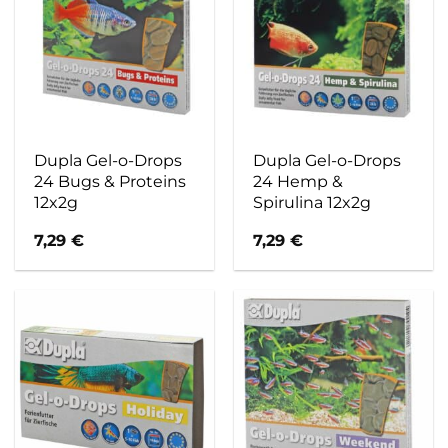
Dupla Gel-o-Drops
Dupla Gel-o-Drops
24 Bugs & Proteins
24 Hemp &
12x2g
Spirulina 12x2g
7,29
€
7,29
€