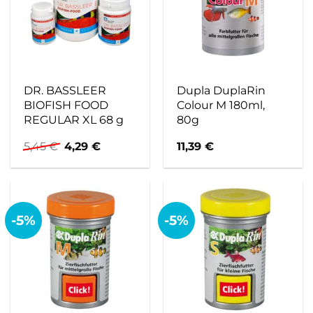
DR. BASSLEER
Dupla DuplaRin
BIOFISH FOOD
Colour M 180ml,
REGULAR XL 68 g
80g
Ursprünglicher
Aktueller
5,45
€
4,29
€
11,39
€
Preis
Preis
war:
ist:
5,45 €
4,29 €.
-5%
-5%