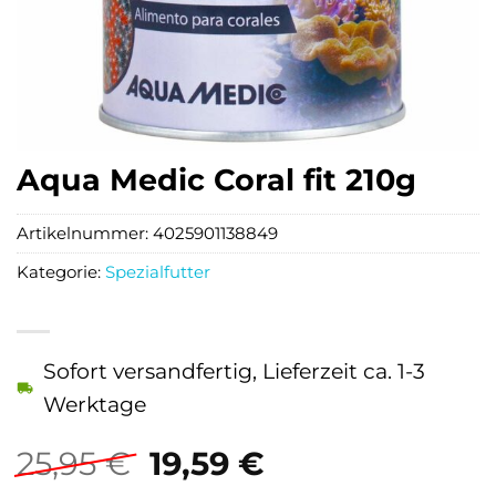
Aqua Medic Coral fit 210g
Artikelnummer:
4025901138849
Kategorie:
Spezialfutter
Sofort versandfertig, Lieferzeit ca. 1-3
Werktage
Ursprünglicher
Aktueller
25,95
€
19,59
€
Preis
Preis