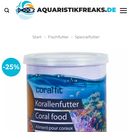
Zum
Inhalt
springen
Start
»
Fischfutter
»
Spezialfutter
-25%