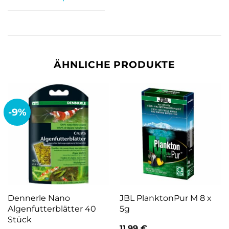
ÄHNLICHE PRODUKTE
-9%
Dennerle Nano
JBL PlanktonPur M 8 x
Algenfutterblätter 40
5g
Stück
11,99
€