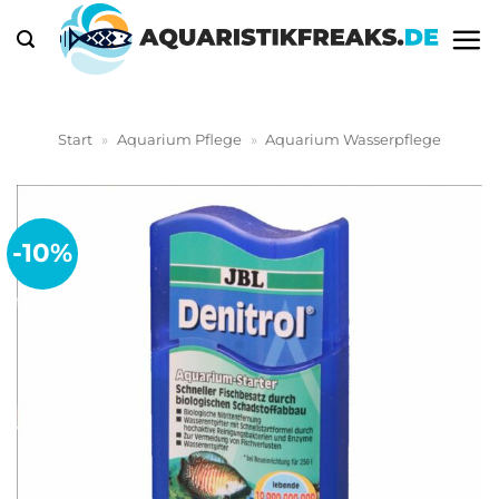
Zum
Inhalt
springen
Start
»
Aquarium Pflege
»
Aquarium Wasserpflege
-10%