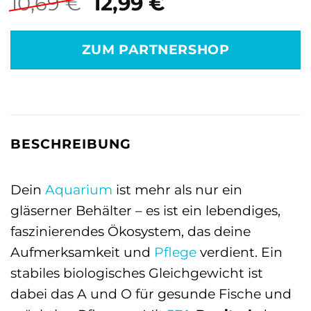
Ursprünglicher
Aktueller
10,69
€
12,99
€
Preis
Preis
war:
ist:
ZUM PARTNERSHOP
10,69 €
12,99 €.
BESCHREIBUNG
Dein
Aquarium
ist mehr als nur ein
gläserner Behälter – es ist ein lebendiges,
faszinierendes Ökosystem, das deine
Aufmerksamkeit und
Pflege
verdient. Ein
stabiles biologisches Gleichgewicht ist
dabei das A und O für gesunde Fische und