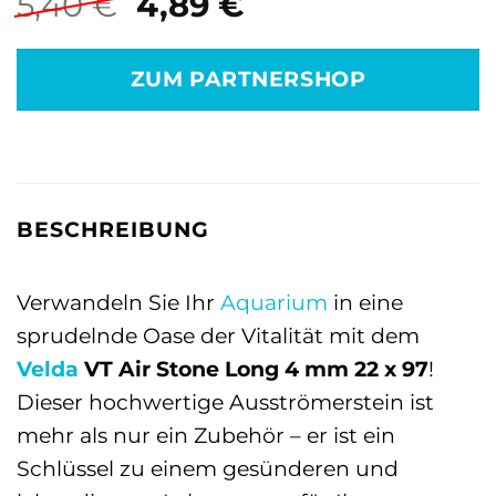
Ursprünglicher
Aktueller
5,40
€
4,89
€
Preis
Preis
war:
ist:
ZUM PARTNERSHOP
5,40 €
4,89 €.
BESCHREIBUNG
Verwandeln Sie Ihr
Aquarium
in eine
sprudelnde Oase der Vitalität mit dem
Velda
VT Air Stone Long 4 mm 22 x 97
!
Dieser hochwertige Ausströmerstein ist
mehr als nur ein Zubehör – er ist ein
Schlüssel zu einem gesünderen und