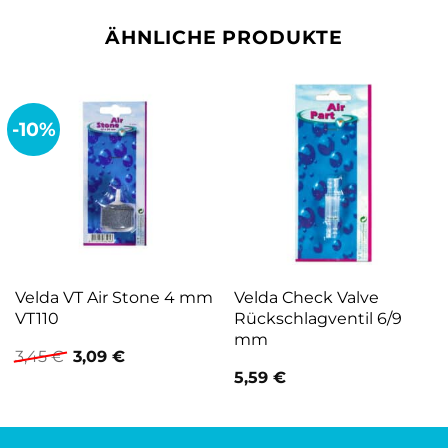
ÄHNLICHE PRODUKTE
-10%
Velda VT Air Stone 4 mm
Velda Check Valve
VT110
Rückschlagventil 6/9
mm
Ursprünglicher
Aktueller
3,45
€
3,09
€
Preis
Preis
5,59
€
war:
ist:
3,45 €
3,09 €.