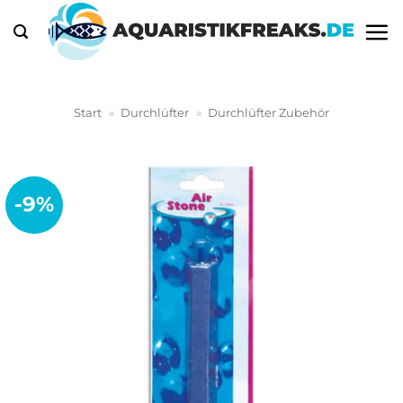
Zum
Inhalt
springen
Start
»
Durchlüfter
»
Durchlüfter Zubehör
-9%