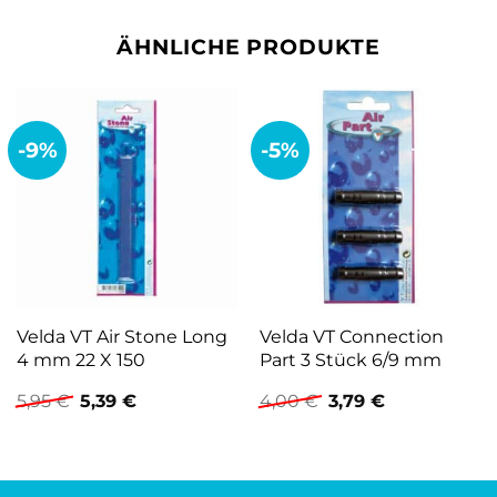
ÄHNLICHE PRODUKTE
-9%
-5%
Velda VT Air Stone Long
Velda VT Connection
4 mm 22 X 150
Part 3 Stück 6/9 mm
Ursprünglicher
Aktueller
Ursprünglicher
Aktueller
5,95
€
5,39
€
4,00
€
3,79
€
Preis
Preis
Preis
Preis
war:
ist:
war:
ist:
5,95 €
5,39 €.
4,00 €
3,79 €.