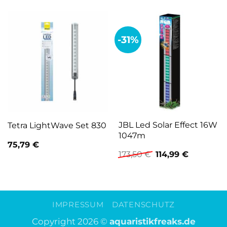
-31%
JBL Led Solar Effect 16W
Tetra LightWave Set 830
1047m
75,79
€
Ursprünglicher
Aktueller
173,50
€
114,99
€
Preis
Preis
war:
ist:
173,50 €
114,99 €.
IMPRESSUM
DATENSCHUTZ
Copyright 2026 ©
aquaristikfreaks.de