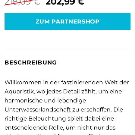
Ursprünglicher
Aktueller
218,09
€
202,99
€
Preis
Preis
war:
ist:
ZUM PARTNERSHOP
218,09 €
202,99 €.
BESCHREIBUNG
Willkommen in der faszinierenden Welt der
Aquaristik, wo jedes Detail zählt, um eine
harmonische und lebendige
Unterwasserlandschaft zu erschaffen. Die
richtige Beleuchtung spielt dabei eine
entscheidende Rolle, um nicht nur das