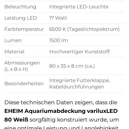
Beleuchtung
Integrierte LED-Leuchte
Leistung LED
17 Watt
Farbtemperatur
6500 K (Tageslichtspektrum)
Lumen
1500 lm
Material
Hochwertiger Kunststoff
Abmessungen
80 x 35 x 8 cm (ca.)
(L x B x H)
Integrierte Futterklappe,
Besonderheiten
Kabeldurchführungen
Diese technischen Daten zeigen, dass die
EHEIM Aquariumabdeckung variluxLED
80 Weiß
sorgfältig konstruiert wurde, um
eine optimale Leistung und Langlebigkeit