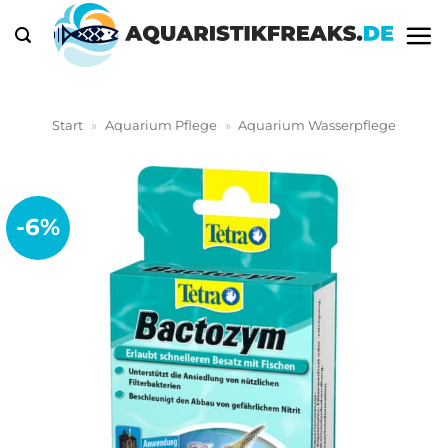
Zum
Inhalt
springen
Start
»
Aquarium Pflege
»
Aquarium Wasserpflege
-6%