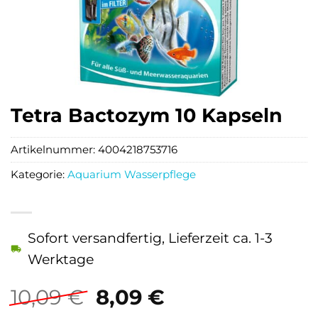
Tetra Bactozym 10 Kapseln
Artikelnummer:
4004218753716
Kategorie:
Aquarium Wasserpflege
Sofort versandfertig, Lieferzeit ca. 1-3
Werktage
Ursprünglicher
Aktueller
10,09
€
8,09
€
Preis
Preis