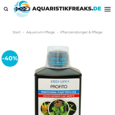
Zum
Inhalt
springen
Start
»
Aquarium Pflege
»
Pflanzendünger & Pflege
-40%