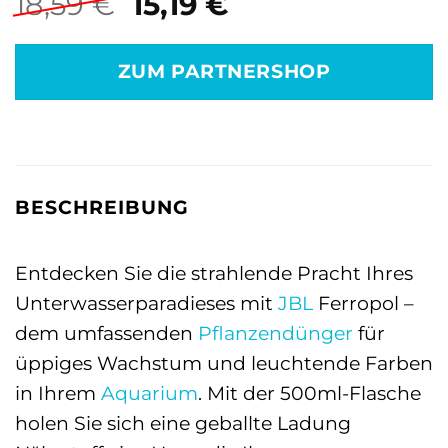
Ursprünglicher
Aktueller
18,59
€
15,19
€
Preis
Preis
war:
ist:
ZUM PARTNERSHOP
18,59 €
15,19 €.
BESCHREIBUNG
Entdecken Sie die strahlende Pracht Ihres
Unterwasserparadieses mit
JBL
Ferropol –
dem umfassenden
Pflanzendünger
für
üppiges Wachstum und leuchtende Farben
in Ihrem
Aquarium
. Mit der 500ml-Flasche
holen Sie sich eine geballte Ladung