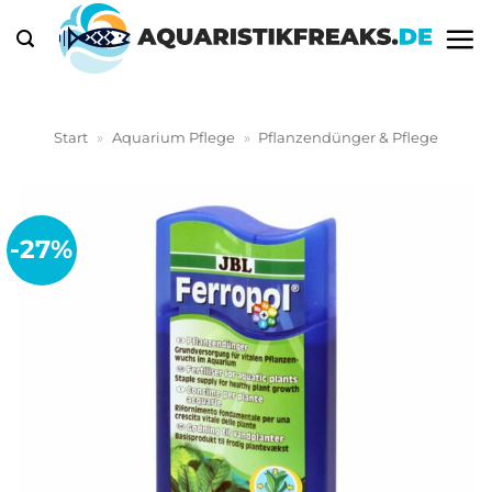
Zum
Inhalt
springen
Start
»
Aquarium Pflege
»
Pflanzendünger & Pflege
-27%