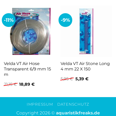
-11%
-9%
Velda VT Air Hose
Velda VT Air Stone Long
Transparent 6/9 mm 15
4 mm 22 X 150
m
Ursprünglicher
Aktueller
5,95
€
5,39
€
Preis
Preis
Ursprünglicher
Aktueller
21,15
€
18,89
€
war:
ist:
Preis
Preis
5,95 €
5,39 €.
war:
ist:
21,15 €
18,89 €.
IMPRESSUM
DATENSCHUTZ
Copyright 2026 ©
aquaristikfreaks.de