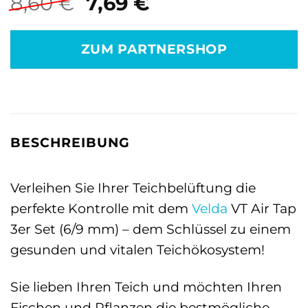
Ursprünglicher
Aktueller
8,60
€
7,69
€
Preis
Preis
war:
ist:
ZUM PARTNERSHOP
8,60 €
7,69 €.
BESCHREIBUNG
Verleihen Sie Ihrer Teichbelüftung die
perfekte Kontrolle mit dem
Velda
VT Air Tap
3er Set (6/9 mm) – dem Schlüssel zu einem
gesunden und vitalen Teichökosystem!
Sie lieben Ihren Teich und möchten Ihren
Fischen und Pflanzen die bestmögliche