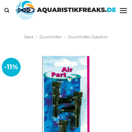
Zum
Inhalt
springen
Start
»
Durchlüfter
»
Durchlüfter Zubehör
-11%