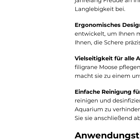
jahrelang Freude an Ih
Langlebigkeit bei.
Ergonomisches Design
entwickelt, um Ihnen m
Ihnen, die Schere präz
Vielseitigkeit für all
filigrane Moose pflegen
macht sie zu einem un
Einfache Reinigung f
reinigen und desinfizi
Aquarium zu verhinder
Sie sie anschließend ab
Anwendungstip