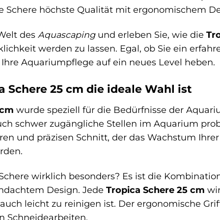
ese Schere höchste Qualität mit ergonomischem De
 Welt des
Aquascaping
und erleben Sie, wie die
Tr
klichkeit werden zu lassen. Egal, ob Sie ein erfa
d Ihre Aquariumpflege auf ein neues Level heben.
 Schere 25 cm die ideale Wahl ist
 cm
wurde speziell für die Bedürfnisse der Aquari
uch schwer zugängliche Stellen im Aquarium prob
ren und präzisen Schnitt, der das Wachstum Ihrer 
rden.
chere wirklich besonders? Es ist die Kombination
chdachtem Design. Jede
Tropica Schere 25 cm
wir
auch leicht zu reinigen ist. Der ergonomische Gri
en Schneidearbeiten.