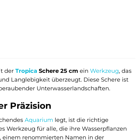
it der
Tropica
Schere 25 cm
ein
Werkzeug
, das
und Langlebigkeit überzeugt. Diese Schere ist
temberaubender Unterwasserlandschaften.
r Präzision
rechendes
Aquarium
legt, ist die richtige
es Werkzeug für alle, die ihre Wasserpflanzen
ca, einem renommierten Namen in der