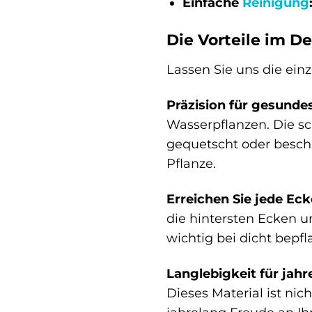
Einfache
Reinigung
Die Vorteile im De
Lassen Sie uns die ein
Präzision für gesund
Wasserpflanzen. Die s
gequetscht oder beschä
Pflanze.
Erreichen Sie jede Ec
die hintersten Ecken u
wichtig bei dicht bepf
Langlebigkeit für jahr
Dieses Material ist nic