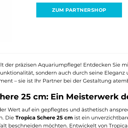
war:
ist:
ZUM PARTNERSHOP
25,99 €
26,49 €.
t der präzisen Aquariumpflege! Entdecken Sie m
Funktionalität, sondern auch durch seine Eleganz 
ument – sie ist Ihr Partner bei der Gestaltung a
here 25 cm: Ein Meisterwerk de
der Wert auf ein gepflegtes und ästhetisch ansp
h. Die
Tropica Schere 25 cm
ist ein unverzichtbar
gfalt beschneiden möchten. Entwickelt von Tropi