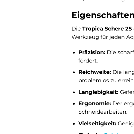
Eigenschaften
Die
Tropica Schere 25
Werkzeug für jeden Aq
Präzision:
Die scharf
fördert.
Reichweite:
Die lang
problemlos zu erreic
Langlebigkeit:
Gefer
Ergonomie:
Der ergo
Schneidearbeiten.
Vielseitigkeit:
Geeign