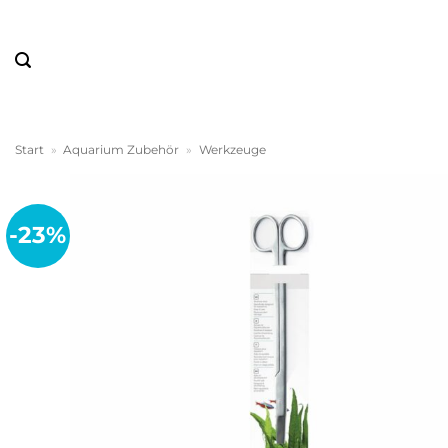
Zum
Inhalt
springen
Start
»
Aquarium Zubehör
»
Werkzeuge
-23%