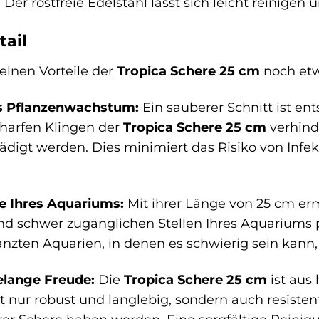
:
Der rostfreie Edelstahl lässt sich leicht reinigen u
tail
zelnen Vorteile der
Tropica Schere 25 cm
noch etw
es Pflanzenwachstum:
Ein sauberer Schnitt ist e
charfen Klingen der
Tropica Schere 25 cm
verhind
digt werden. Dies minimiert das Risiko von Infek
ke Ihres Aquariums:
Mit ihrer Länge von 25 cm er
nd schwer zugänglichen Stellen Ihres Aquariums p
lanzten Aquarien, in denen es schwierig sein ka
elange Freude:
Die
Tropica Schere 25 cm
ist aus 
ht nur robust und langlebig, sondern auch resiste