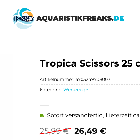
Tropica Scissors 25
Artikelnummer:
5703249708007
Kategorie:
Werkzeuge
Sofort versandfertig, Lieferzeit c
Ursprünglicher
Aktuell
25,99
€
26,49
€
Preis
Preis