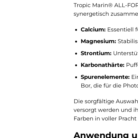
Tropic Marin® ALL-FOR
synergetisch zusammen
Calcium:
Essentiell 
Magnesium:
Stabili
Strontium:
Unterstüt
Karbonathärte:
Puff
Spurenelemente:
Ei
Bor, die für die Pho
Die sorgfältige Auswah
versorgt werden und ihr
Farben in voller Pracht 
Anwendung u