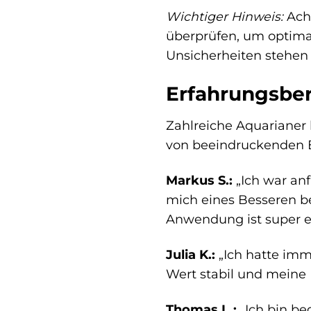
Wichtiger Hinweis:
Acht
überprüfen, um optima
Unsicherheiten stehen 
Erfahrungsber
Zahlreiche Aquarianer
von beeindruckenden Er
Markus S.:
„Ich war an
mich eines Besseren be
Anwendung ist super ei
Julia K.:
„Ich hatte imm
Wert stabil und meine 
Thomas L.:
„Ich bin b