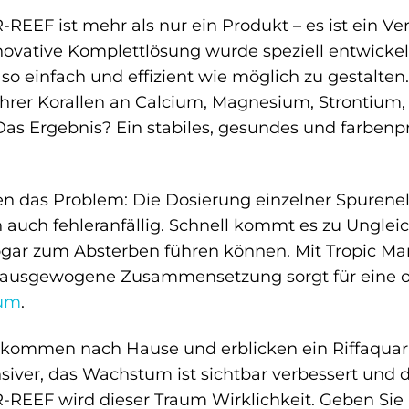
REEF ist mehr als nur ein Produkt – es ist ein V
novative Komplettlösung wurde speziell entwicke
 einfach und effizient wie möglich zu gestalten.
hrer Korallen an Calcium, Magnesium, Strontium,
s Ergebnis? Ein stabiles, gesundes und farbenprä
n das Problem: Die Dosierung einzelner Spurenel
 auch fehleranfällig. Schnell kommt es zu Ungle
ogar zum Absterben führen können. Mit Tropic M
e ausgewogene Zusammensetzung sorgt für eine 
ium
.
Sie kommen nach Hause und erblicken ein Riffaquar
siver, das Wachstum ist sichtbar verbessert und d
REEF wird dieser Traum Wirklichkeit. Geben Sie Ihr