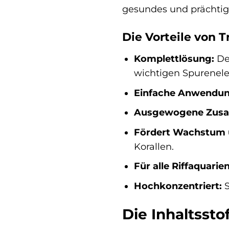
gesundes und prächtige
Die Vorteile von 
Komplettlösung:
De
wichtigen Spurenel
Einfache Anwendun
Ausgewogene Zus
Fördert Wachstum u
Korallen.
Für alle Riffaquarie
Hochkonzentriert:
S
Die Inhaltsst