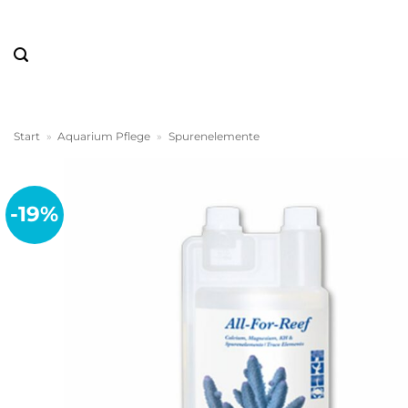
Zum
Inhalt
springen
Start
»
Aquarium Pflege
»
Spurenelemente
-19%