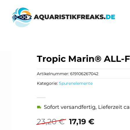
Tropic Marin® ALL-
Artikelnummer:
619106267042
Kategorie:
Spurenelemente
Sofort versandfertig, Lieferzeit c
Ursprünglicher
Aktuelle
23,20
€
17,19
€
Preis
Preis