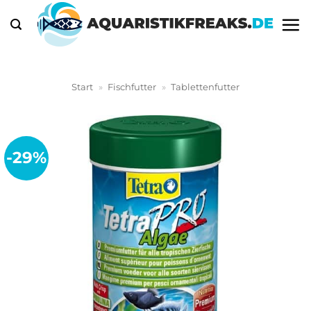
Zum
Inhalt
springen
Start
»
Fischfutter
»
Tablettenfutter
-29%