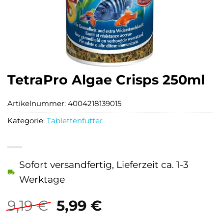
TetraPro Algae Crisps 250ml
Artikelnummer:
4004218139015
Kategorie:
Tablettenfutter
Sofort versandfertig, Lieferzeit ca. 1-3
Werktage
Ursprünglicher
Aktueller
9,19
€
5,99
€
Preis
Preis