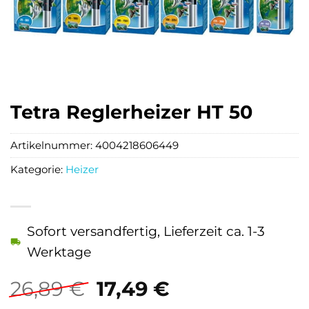
Tetra Reglerheizer HT 50
Artikelnummer:
4004218606449
Kategorie:
Heizer
Sofort versandfertig, Lieferzeit ca. 1-3
Werktage
Ursprünglicher
Aktueller
26,89
€
17,49
€
Preis
Preis