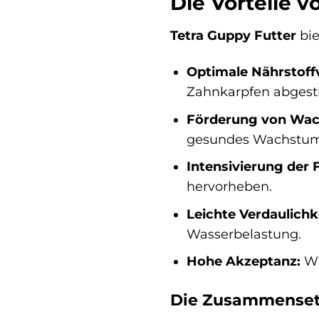
Die Vorteile v
Tetra Guppy Futter
bie
Optimale Nährstoff
Zahnkarpfen abges
Förderung von Wach
gesundes Wachstum u
Intensivierung der 
hervorheben.
Leichte Verdaulichke
Wasserbelastung.
Hohe Akzeptanz:
Wi
Die Zusammensetz