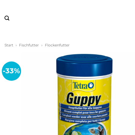
Zum
Inhalt
springen
Start
»
Fischfutter
»
Flockenfutter
-33%