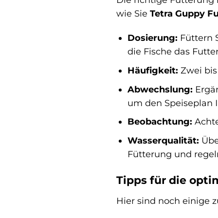
wie Sie
Tetra Guppy Fu
Dosierung:
Füttern 
die Fische das Futt
Häufigkeit:
Zwei bis
Abwechslung:
Ergän
um den Speiseplan I
Beobachtung:
Achte
Wasserqualität:
Über
Fütterung und rege
Tipps für die opt
Hier sind noch einige z