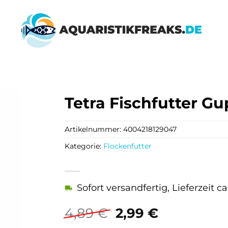
Tetra Fischfutter G
Artikelnummer:
4004218129047
Kategorie:
Flockenfutter
Sofort versandfertig, Lieferzeit c
Ursprünglicher
Aktueller
4,89
€
2,99
€
Preis
Preis