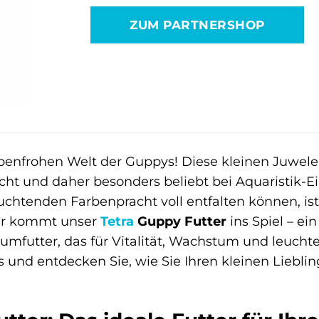
war:
ist:
ZUM PARTNERSHOP
4,89 €
2,99 €.
benfrohen Welt der Guppys! Diese kleinen Juwel
cht und daher besonders beliebt bei Aquaristik-
euchtenden Farbenpracht voll entfalten können, 
ier kommt unser
Tetra
Guppy Futter
ins Spiel – ei
mfutter, das für Vitalität, Wachstum und leuchte
s und entdecken Sie, wie Sie Ihren kleinen Liebl