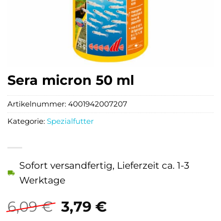
Sera micron 50 ml
Artikelnummer:
4001942007207
Kategorie:
Spezialfutter
Sofort versandfertig, Lieferzeit ca. 1-3
Werktage
Ursprünglicher
Aktueller
6,09
€
3,79
€
Preis
Preis