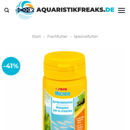
Zum
Inhalt
springen
Start
»
Fischfutter
»
Spezialfutter
-41%