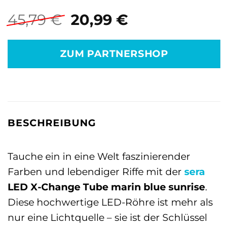
Ursprünglicher
Aktueller
45,79
€
20,99
€
Preis
Preis
war:
ist:
ZUM PARTNERSHOP
45,79 €
20,99 €.
BESCHREIBUNG
Tauche ein in eine Welt faszinierender
Farben und lebendiger Riffe mit der
sera
LED X-Change Tube marin blue sunrise
.
Diese hochwertige LED-Röhre ist mehr als
nur eine Lichtquelle – sie ist der Schlüssel