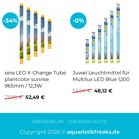
-34%
-0%
sera LED X-Change Tube
Juwel Leuchtmittel für
plantcolor sunrise
Multilux LED Blue 1200
965mm / 12,3W
Ursprünglicher
Aktueller
52,00
€
48,12
€
Preis
Preis
Ursprünglicher
Aktueller
73,99
€
52,49
€
war:
ist:
Preis
Preis
52,00 €
48,12 €.
war:
ist:
73,99 €
52,49 €.
IMPRESSUM
DATENSCHUTZ
Copyright 2026 ©
aquaristikfreaks.de