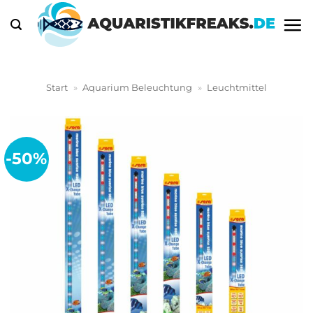
Zum
Inhalt
springen
Start
»
Aquarium Beleuchtung
»
Leuchtmittel
-50%