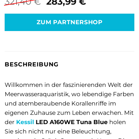
Ursprünglicher
Aktueller
321,40
€
283,99
€
Preis
Preis
war:
ist:
ZUM PARTNERSHOP
321,40 €
283,99 €.
BESCHREIBUNG
Willkommen in der faszinierenden Welt der
Meerwasseraquaristik, wo lebendige Farben
und atemberaubende Korallenriffe im
eigenen Zuhause zum Leben erwachen. Mit
der
Kessil
LED A160WE Tuna Blue
holen
Sie sich nicht nur eine Beleuchtung,