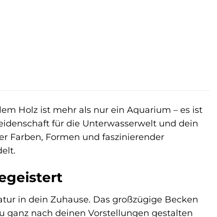
er
ueller
is
99,00 €.
em Holz ist mehr als nur ein Aquarium – es ist
eidenschaft für die Unterwasserwelt und dein
er Farben, Formen und faszinierender
elt.
egeistert
atur in dein Zuhause. Das großzügige Becken
 du ganz nach deinen Vorstellungen gestalten