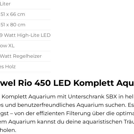
Liter
x 51 x 66 cm
x 51 x 80 cm
29 Watt High-Lite LED
low XL
Watt Regelheizer
es Holz
el Rio 450 LED Komplett Aquar
Komplett Aquarium mit Unterschrank SBX in hellem 
s und benutzerfreundliches Aquarium suchen. Es bi
igst – von der effizienten Filterung über die opti
sem Aquarium kannst du deine aquaristischen Träu
holen.