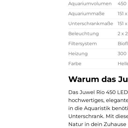
Aquariumvolumen
450 
Aquariummaße
151 
Unterschrankmaße
151 
Beleuchtung
2 x 
Filtersystem
Biof
Heizung
300 
Farbe
Hell
Warum das Juw
Das Juwel Rio 450 LED 
hochwertiges, elegante
in die Aquaristik benöt
Unterschrank. Mit die
Natur in dein Zuhause 