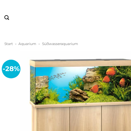
Zum
Inhalt
springen
Start
»
Aquarium
»
Süßwasseraquarium
-28%