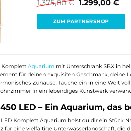
Ursprünglich
Akt
1.375,00
€
1.299,00
€
Preis
Pre
war:
ist:
ZUM PARTNERSHOP
1.375,00 €
1.2
D Komplett
Aquarium
mit Unterschrank SBX in hell
tement für deinen exquisiten Geschmack, deine L
monisches Zuhause. Tauche ein in eine Welt voll
ohnzimmer in ein lebendiges Kunstwerk verwand
 450 LED – Ein Aquarium, das b
 LED Komplett Aquarium holst du dir ein Stück N
tz für eine vielfältige Unterwasserlandschaft, die