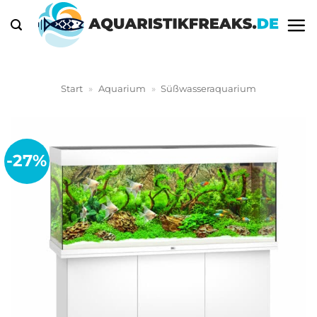
Zum
Inhalt
springen
Start
»
Aquarium
»
Süßwasseraquarium
-27%