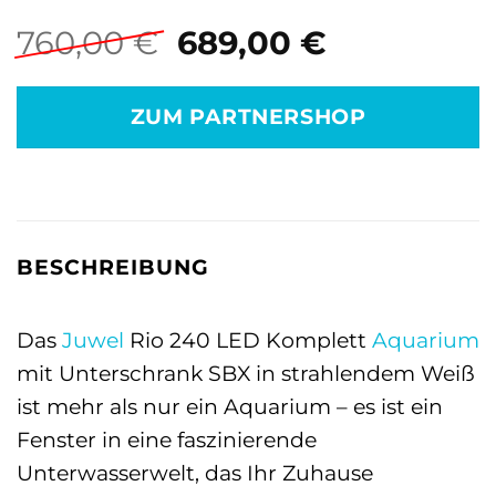
Ursprünglicher
Aktueller
760,00
€
689,00
€
Preis
Preis
war:
ist:
ZUM PARTNERSHOP
760,00 €
689,00 €.
BESCHREIBUNG
Das
Juwel
Rio 240 LED Komplett
Aquarium
mit Unterschrank SBX in strahlendem Weiß
ist mehr als nur ein Aquarium – es ist ein
Fenster in eine faszinierende
Unterwasserwelt, das Ihr Zuhause