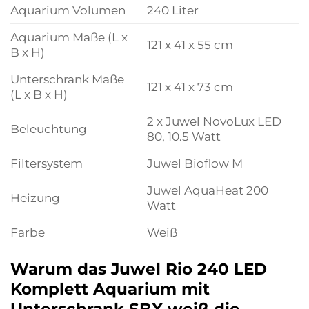
Aquarium Volumen
240 Liter
Aquarium Maße (L x
121 x 41 x 55 cm
B x H)
Unterschrank Maße
121 x 41 x 73 cm
(L x B x H)
2 x Juwel NovoLux LED
Beleuchtung
80, 10.5 Watt
Filtersystem
Juwel Bioflow M
Juwel AquaHeat 200
Heizung
Watt
Farbe
Weiß
Warum das Juwel Rio 240 LED
Komplett Aquarium mit