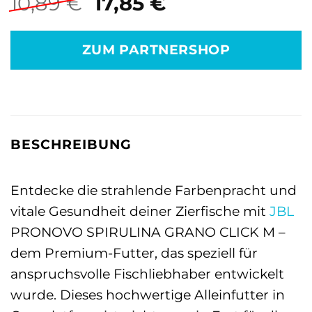
Ursprünglicher
Aktueller
10,89
€
17,85
€
Preis
Preis
war:
ist:
ZUM PARTNERSHOP
10,89 €
17,85 €.
BESCHREIBUNG
Entdecke die strahlende Farbenpracht und
vitale Gesundheit deiner Zierfische mit
JBL
PRONOVO SPIRULINA GRANO CLICK M –
dem Premium-Futter, das speziell für
anspruchsvolle Fischliebhaber entwickelt
wurde. Dieses hochwertige Alleinfutter in