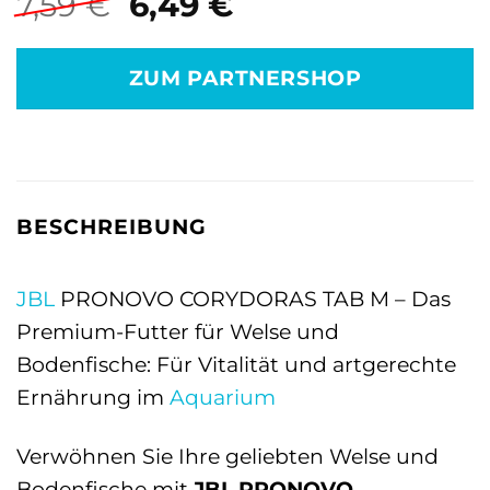
Ursprünglicher
Aktueller
7,59
€
6,49
€
Preis
Preis
war:
ist:
ZUM PARTNERSHOP
7,59 €
6,49 €.
BESCHREIBUNG
JBL
PRONOVO CORYDORAS TAB M – Das
Premium-Futter für Welse und
Bodenfische: Für Vitalität und artgerechte
Ernährung im
Aquarium
Verwöhnen Sie Ihre geliebten Welse und
Bodenfische mit
JBL PRONOVO