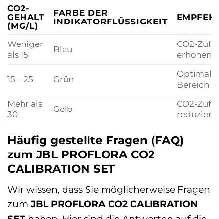
CO2-
FARBE DER
GEHALT
EMPFEH
INDIKATORFLÜSSIGKEIT
(MG/L)
Weniger
CO2-Zufu
Blau
als 15
erhöhen
Optimale
15 – 25
Grün
Bereich
Mehr als
CO2-Zufu
Gelb
30
reduziere
Häufig gestellte Fragen (FAQ)
zum JBL PROFLORA CO2
CALIBRATION SET
Wir wissen, dass Sie möglicherweise Fragen
zum
JBL PROFLORA CO2 CALIBRATION
SET
haben. Hier sind die Antworten auf die