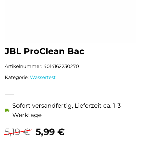
JBL ProClean Bac
Artikelnummer:
4014162230270
Kategorie:
Wassertest
Sofort versandfertig, Lieferzeit ca. 1-3
Werktage
Ursprünglicher
Aktueller
5,19
€
5,99
€
Preis
Preis