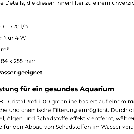
ige Details, die diesen Innenfilter zu einem unver
0 – 720 l/h
:
Nur 4 W
cm³
 84 x 255 mm
asser geeignet
istung für ein gesundes Aquarium
JBL CristalProfi i100 greenline basiert auf einem
me
che und chemische Filterung ermöglicht. Durch d
, Algen und Schadstoffe effektiv entfernt, währe
e für den Abbau von Schadstoffen im Wasser veran