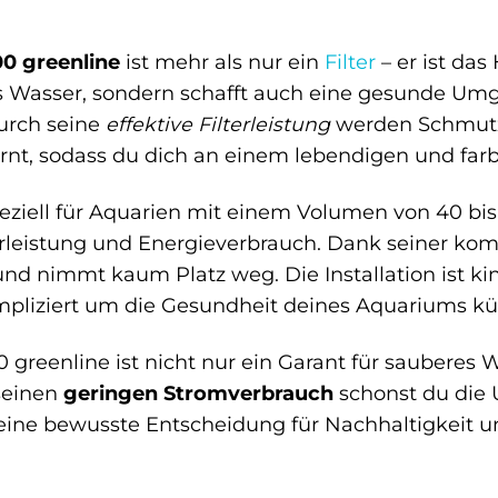
00 greenline
ist mehr als nur ein
Filter
– er ist das
s Wasser, sondern schafft auch eine gesunde Umg
urch seine
effektive Filterleistung
werden Schmutz
fernt, sodass du dich an einem lebendigen und fa
speziell für Aquarien mit einem Volumen von 40 bis
rleistung und Energieverbrauch. Dank seiner komp
nd nimmt kaum Platz weg. Die Installation ist kin
mpliziert um die Gesundheit deines Aquariums 
00 greenline ist nicht nur ein Garant für sauberes
seinen
geringen Stromverbrauch
schonst du die U
du eine bewusste Entscheidung für Nachhaltigkeit 