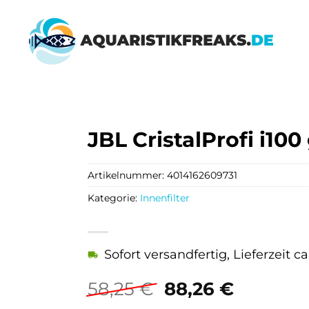
JBL CristalProfi i100
Artikelnummer:
4014162609731
Kategorie:
Innenfilter
Sofort versandfertig, Lieferzeit c
Ursprünglicher
Aktuell
58,25
€
88,26
€
Preis
Preis