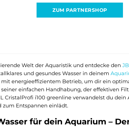
war:
ist:
ZUM PARTNERSHOP
58,25 €
88,26 €.
inierende Welt der Aquaristik und entdecke den
JB
stallklares und gesundes Wasser in deinem
Aquar
 mit energieeffizientem Betrieb, um dir ein optim
n seiner einfachen Handhabung, der effektiven F
L CristalProfi i100 greenline verwandelst du dei
d zum Entspannen einlädt.
 Wasser für dein Aquarium – Der 