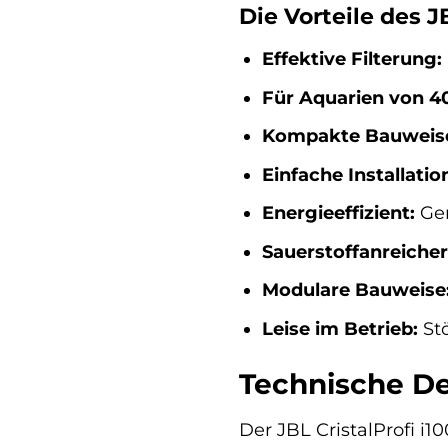
Die Vorteile des J
Effektive Filterung:
Für Aquarien von 40 
Kompakte Bauweis
Einfache Installati
Energieeffizient:
Ger
Sauerstoffanreiche
Modulare Bauweise
Leise im Betrieb:
Stö
Technische De
Der JBL CristalProfi i