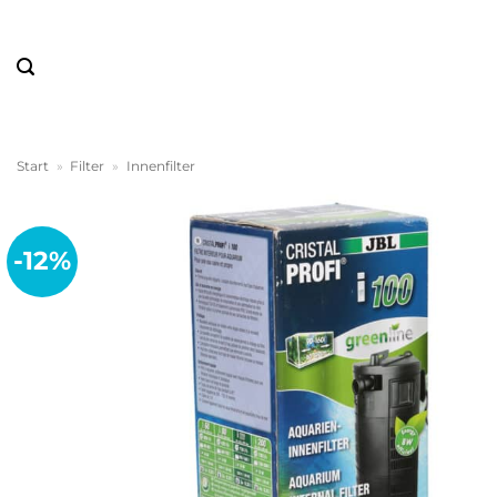
Zum
Inhalt
springen
Start
»
Filter
»
Innenfilter
-12%