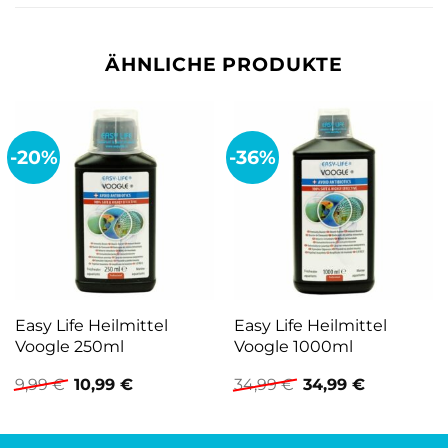
ÄHNLICHE PRODUKTE
-20%
-36%
Easy Life Heilmittel
Easy Life Heilmittel
Voogle 250ml
Voogle 1000ml
Ursprünglicher
Aktueller
Ursprünglicher
Aktueller
9,99
€
10,99
€
34,99
€
34,99
€
Preis
Preis
Preis
Preis
war:
ist:
war:
ist:
9,99 €
10,99 €.
34,99 €
34,99 €.