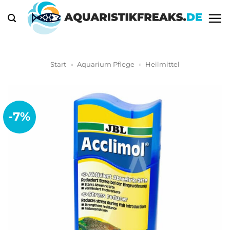
Zum
Inhalt
springen
Start
»
Aquarium Pflege
»
Heilmittel
-7%