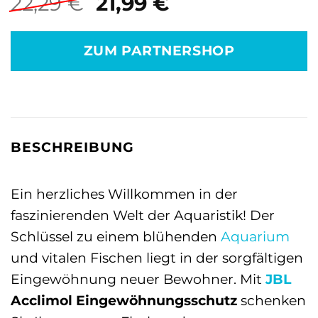
Ursprünglicher
Aktueller
22,29
€
21,99
€
Preis
Preis
war:
ist:
ZUM PARTNERSHOP
22,29 €
21,99 €.
BESCHREIBUNG
Ein herzliches Willkommen in der
faszinierenden Welt der Aquaristik! Der
Schlüssel zu einem blühenden
Aquarium
und vitalen Fischen liegt in der sorgfältigen
Eingewöhnung neuer Bewohner. Mit
JBL
Acclimol Eingewöhnungsschutz
schenken