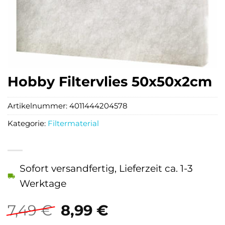
Hobby Filtervlies 50x50x2cm
Artikelnummer:
4011444204578
Kategorie:
Filtermaterial
Sofort versandfertig, Lieferzeit ca. 1-3
Werktage
Ursprünglicher
Aktueller
7,49
€
8,99
€
Preis
Preis