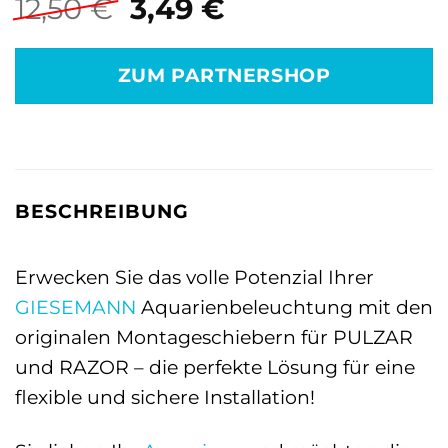
Ursprünglicher
Aktueller
12,50
€
3,49
€
Preis
Preis
war:
ist:
ZUM PARTNERSHOP
12,50 €
3,49 €.
BESCHREIBUNG
Erwecken Sie das volle Potenzial Ihrer
GIESEMANN
Aquarienbeleuchtung mit den
originalen Montageschiebern für PULZAR
und RAZOR – die perfekte Lösung für eine
flexible und sichere Installation!