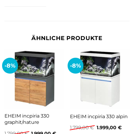
ÄHNLICHE PRODUKTE
-8%
-8%
EHEIM incpiria 330
EHEIM incpiria 330 alpin
graphit/nature
Ursprünglicher
Aktue
1.799,00
€
1.999,00
€
Preis
Preis
Ursprünglicher
Aktueller
1.799,00
€
1.999,00
€