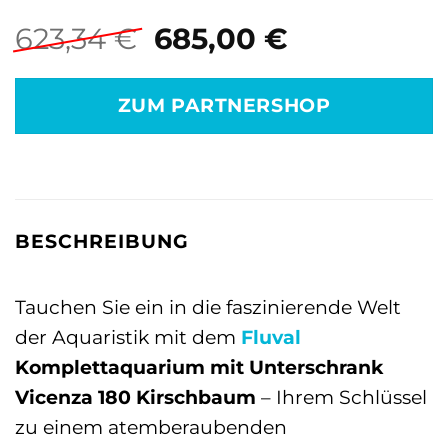
Ursprünglicher
Aktueller
623,34
€
685,00
€
Preis
Preis
war:
ist:
ZUM PARTNERSHOP
623,34 €
685,00 €.
BESCHREIBUNG
Tauchen Sie ein in die faszinierende Welt
der Aquaristik mit dem
Fluval
Komplettaquarium mit Unterschrank
Vicenza 180 Kirschbaum
– Ihrem Schlüssel
zu einem atemberaubenden