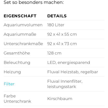
Set so besonders machen:
EIGENSCHAFT
DETAILS
Aquariumvolumen
180 Liter
Aquariummaße
92 x 41 x 55 cm
Unterschrankmaße
92 x 41 x 73 cm
Gesamthöhe
128 cm
Beleuchtung
LED, energiesparend
Heizung
Fluval Heizstab, regelbar
Fluval Innenfilter,
Filter
leistungsstark
Farbe
Kirschbaum
Unterschrank