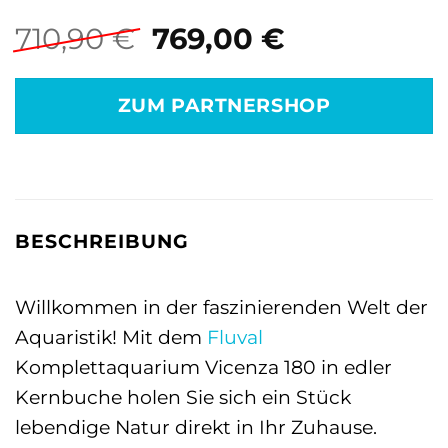
Ursprünglicher
Aktueller
710,90
€
769,00
€
Preis
Preis
war:
ist:
ZUM PARTNERSHOP
710,90 €
769,00 €.
BESCHREIBUNG
Willkommen in der faszinierenden Welt der
Aquaristik! Mit dem
Fluval
Komplettaquarium Vicenza 180 in edler
Kernbuche holen Sie sich ein Stück
lebendige Natur direkt in Ihr Zuhause.