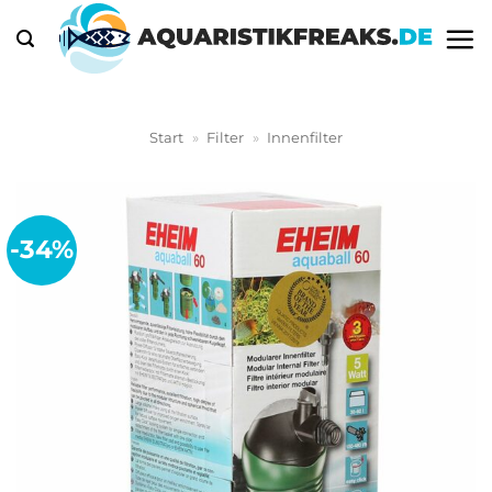
Zum
Inhalt
springen
Start
»
Filter
»
Innenfilter
-34%