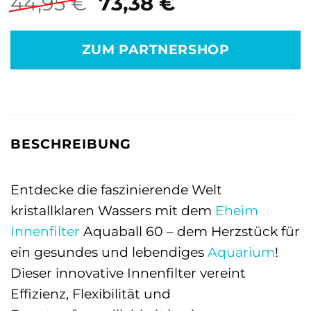
Ursprünglicher
Aktueller
44,95
€
73,38
€
Preis
Preis
war:
ist:
ZUM PARTNERSHOP
44,95 €
73,38 €.
BESCHREIBUNG
Entdecke die faszinierende Welt
kristallklaren Wassers mit dem
Eheim
Innenfilter
Aquaball 60 – dem Herzstück für
ein gesundes und lebendiges
Aquarium
!
Dieser innovative Innenfilter vereint
Effizienz, Flexibilität und