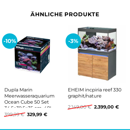
ÄHNLICHE PRODUKTE
-10%
-3%
Dupla Marin
EHEIM incpiria reef 330
Meerwasseraquarium
graphit/nature
Ocean Cube 50 Set
Ursprünglicher
Aktu
2.149,00
€
2.399,00
€
34,5×39,5×35 cm, 48L
Preis
Preis
Ursprünglicher
Aktueller
399,99
€
329,99
€
war:
ist:
Preis
Preis
2.149,00 €
2.399
war:
ist:
399,99 €
329,99 €.