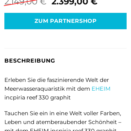
Ursprünglicher
Aktuell
2.149,00
€
2.399,00
€
Preis
Preis
war:
ist:
ZUM PARTNERSHOP
2.149,00 €
2.399,0
BESCHREIBUNG
Erleben Sie die faszinierende Welt der
Meerwasseraquaristik mit dem
EHEIM
incpiria reef 330 graphit
Tauchen Sie ein in eine Welt voller Farben,
Leben und atemberaubender Schönheit –
mit dem EHEIM incpiria reef 330 graphit.