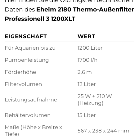
Hier finden Sie die wichtigsten technischen
Daten des
Eheim 2180 Thermo-Außenfilter
Professionell 3 1200XLT
:
EIGENSCHAFT
WERT
Für Aquarien bis zu
1200 Liter
Pumpenleistung
1700 l/h
Förderhöhe
2,6 m
Filtervolumen
12 Liter
25 W + 210 W
Leistungsaufnahme
(Heizung)
Behältervolumen
15 Liter
Maße (Höhe x Breite x
567 x 238 x 244 mm
Tiefe)