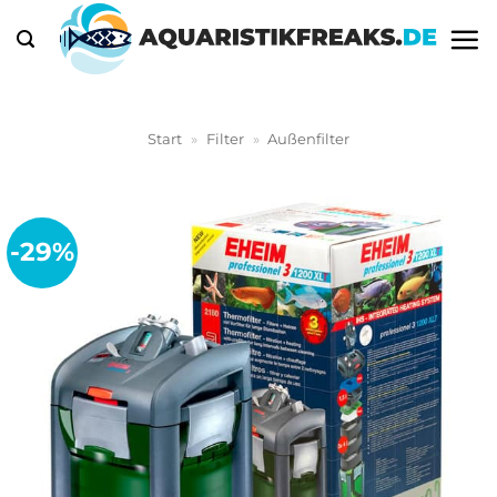
Zum
Inhalt
springen
Start
»
Filter
»
Außenfilter
-29%