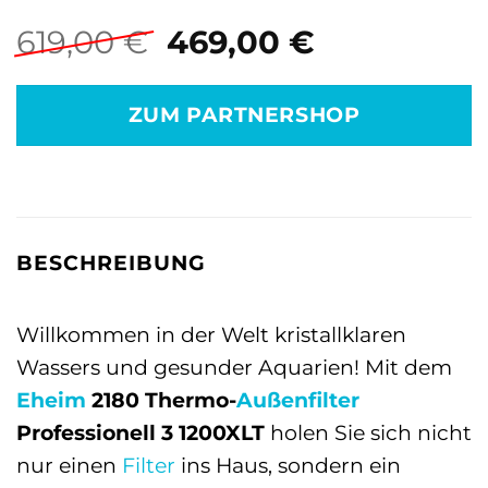
Ursprünglicher
Aktueller
619,00
€
469,00
€
Preis
Preis
war:
ist:
ZUM PARTNERSHOP
619,00 €
469,00 €.
BESCHREIBUNG
Willkommen in der Welt kristallklaren
Wassers und gesunder Aquarien! Mit dem
Eheim
2180 Thermo-
Außenfilter
Professionell 3 1200XLT
holen Sie sich nicht
nur einen
Filter
ins Haus, sondern ein