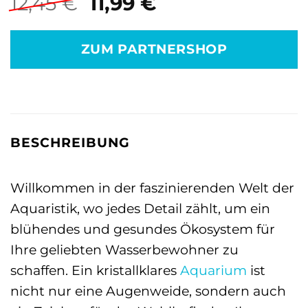
Ursprünglicher
Aktueller
12,45
€
11,99
€
Preis
Preis
war:
ist:
ZUM PARTNERSHOP
12,45 €
11,99 €.
BESCHREIBUNG
Willkommen in der faszinierenden Welt der
Aquaristik, wo jedes Detail zählt, um ein
blühendes und gesundes Ökosystem für
Ihre geliebten Wasserbewohner zu
schaffen. Ein kristallklares
Aquarium
ist
nicht nur eine Augenweide, sondern auch