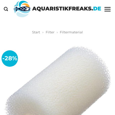
Zum
Inhalt
springen
Start
»
Filter
»
Filtermaterial
-28%