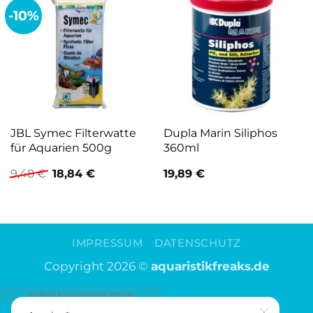
-10%
JBL Symec Filterwatte
Dupla Marin Siliphos
für Aquarien 500g
360ml
Ursprünglicher
Aktueller
9,48
€
18,84
€
19,89
€
Preis
Preis
war:
ist:
9,48 €
18,84 €.
IMPRESSUM
DATENSCHUTZ
Copyright 2026 ©
aquaristikfreaks.de