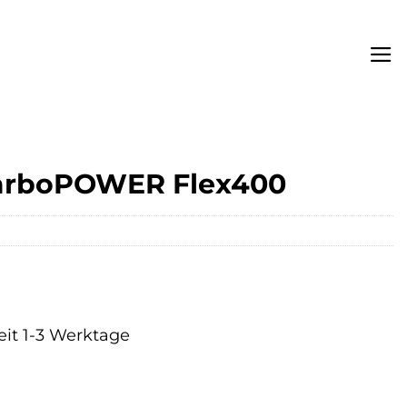
CarboPOWER Flex400
eit 1-3 Werktage
r
ler