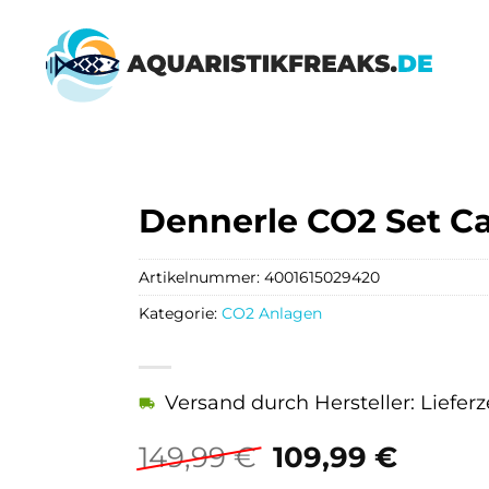
Dennerle CO2 Set 
Artikelnummer:
4001615029420
Kategorie:
CO2 Anlagen
Versand durch Hersteller: Lieferz
Ursprüngliche
Aktuel
149,99
€
109,99
€
Preis
Preis