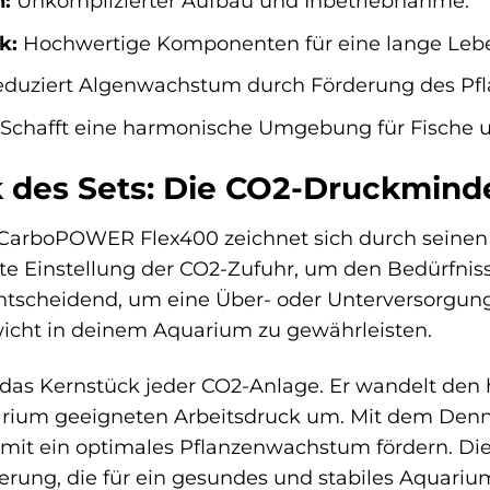
n:
Unkomplizierter Aufbau und Inbetriebnahme.
k:
Hochwertige Komponenten für eine lange Leb
duziert Algenwachstum durch Förderung des Pf
Schafft eine harmonische Umgebung für Fische u
 des Sets: Die CO2-Druckmind
CarboPOWER Flex400 zeichnet sich durch seinen 
te Einstellung der CO2-Zufuhr, um den Bedürfnis
entscheidend, um eine Über- oder Unterversorgun
wicht in deinem Aquarium zu gewährleisten.
das Kernstück jeder CO2-Anlage. Er wandelt den 
uarium geeigneten Arbeitsdruck um. Mit dem Den
omit ein optimales Pflanzenwachstum fördern. Die 
rung, die für ein gesundes und stabiles Aquarium 