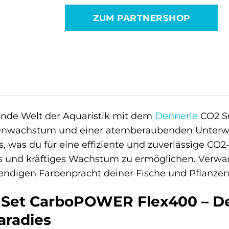
war:
ist:
ZUM PARTNERSHOP
149,99 €
109,99
ende Welt der Aquaristik mit dem
Dennerle
CO2 Se
enwachstum und einer atemberaubenden Unterwa
es, was du für eine effiziente und zuverlässige C
 und kräftiges Wachstum zu ermöglichen. Verwan
bendigen Farbenpracht deiner Fische und Pflanzen
 Set CarboPOWER Flex400 – D
aradies