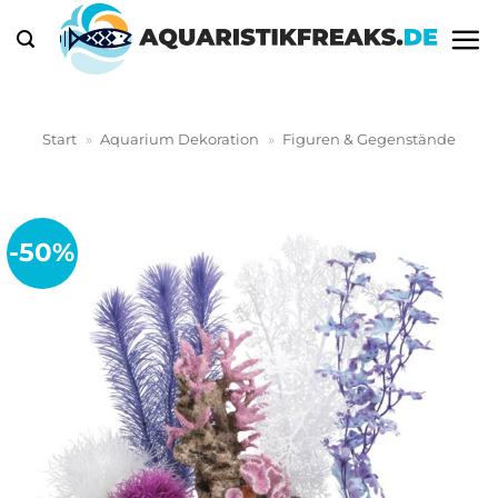
Zum
Inhalt
springen
Start
»
Aquarium Dekoration
»
Figuren & Gegenstände
-50%