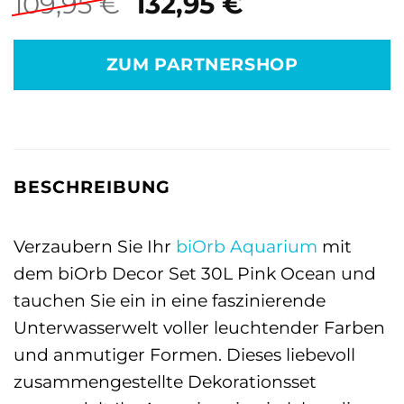
Ursprünglicher
Aktueller
109,95
€
132,95
€
Preis
Preis
war:
ist:
ZUM PARTNERSHOP
109,95 €
132,95 €.
BESCHREIBUNG
Verzaubern Sie Ihr
biOrb
Aquarium
mit
dem biOrb Decor Set 30L Pink Ocean und
tauchen Sie ein in eine faszinierende
Unterwasserwelt voller leuchtender Farben
und anmutiger Formen. Dieses liebevoll
zusammengestellte Dekorationsset