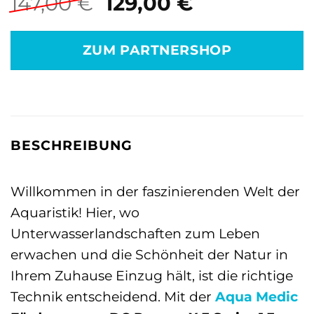
Ursprünglicher
Aktueller
147,00
€
129,00
€
Preis
Preis
war:
ist:
ZUM PARTNERSHOP
147,00 €
129,00 €.
BESCHREIBUNG
Willkommen in der faszinierenden Welt der
Aquaristik! Hier, wo
Unterwasserlandschaften zum Leben
erwachen und die Schönheit der Natur in
Ihrem Zuhause Einzug hält, ist die richtige
Technik entscheidend. Mit der
Aqua Medic