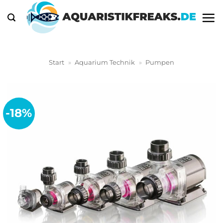
Zum
Inhalt
springen
Start
»
Aquarium Technik
»
Pumpen
-18%